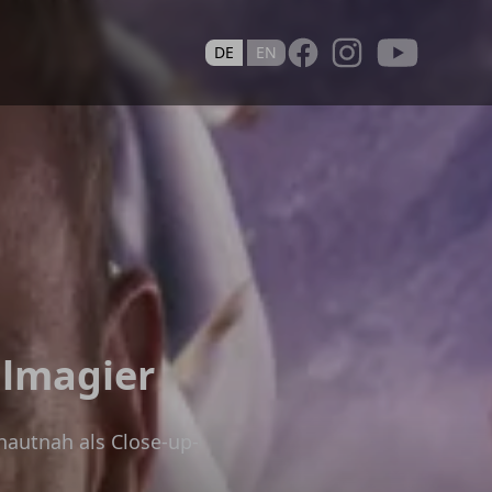
Youtube
DE
EN
lmagier
hautnah als Close-up-