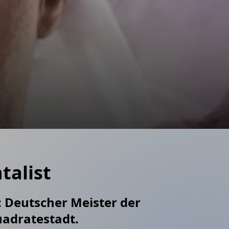
alist
: Deutscher Meister der
uadratestadt.