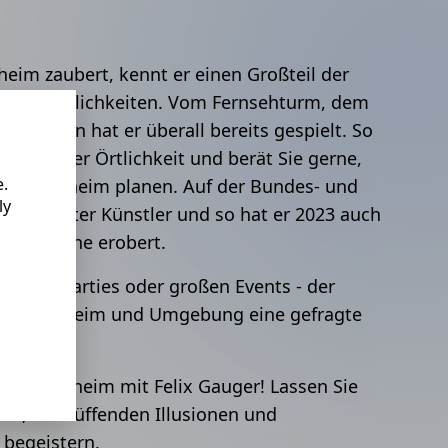
eim zaubert, kennt er einen Großteil der
und Räumlichkeiten. Vom Fernsehturm, dem
engarten hat er überall bereits gespielt. So
teile jeder Örtlichkeit und berät Sie gerne,
e.
 in Mannheim planen. Auf der Bundes- und
ly
ix gesetzter Künstler und so hat er 2023 auch
 die Bühne erobert.
rtstagsparties oder großen Events - der
t in Mannheim und Umgebung eine gefragte
on Mannheim mit Felix Gauger! Lassen Sie
en, verblüffenden Illusionen und
 begeistern.