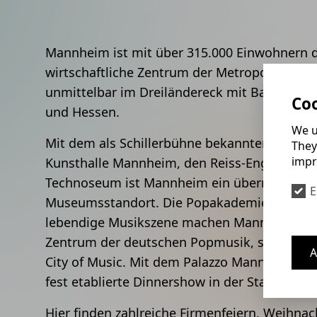
Mannheim ist mit über 315.000 Einwohnern d
wirtschaftliche Zentrum der Metropolregion 
unmittelbar im Dreiländereck mit Baden-Wür
Coo
und Hessen.
We u
Mit dem als Schillerbühne bekannten Nation
They
impr
Kunsthalle Mannheim, den Reiss-Engelhorn
Technoseum ist Mannheim ein überregional 
E
Museumsstandort. Die Popakademie Baden-
lebendige Musikszene machen Mannheim auc
Zentrum der deutschen Popmusik, seit 201
A
City of Music. Mit dem Palazzo Mannheim h
fest etablierte Dinnershow in der Stadt wäh
Hier finden zahlreiche Firmenfeiern, Weihnach