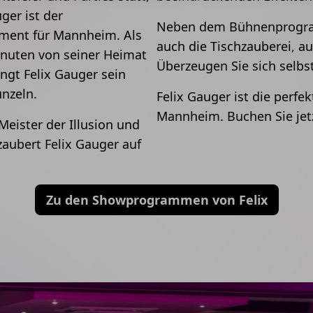
ger ist der
Neben dem Bühnenprogra
nment für Mannheim. Als
auch die Tischzauberei, a
nuten von seiner Heimat
Überzeugen Sie sich selbs
ingt Felix Gauger sein
nzeln.
Felix Gauger ist die perfe
Mannheim. Buchen Sie jetz
 Meister der Illusion und
zaubert Felix Gauger auf
Zu den Showprogrammen von Felix