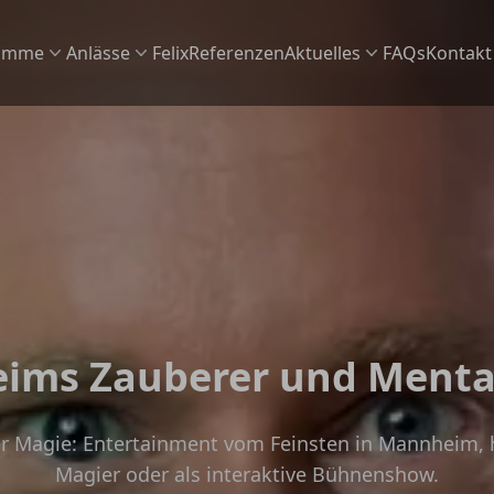
amme
Anlässe
Felix
Referenzen
Aktuelles
FAQs
Kontakt
e
Aktuelles & News
lt im Überblick
anstaltung das passende Programm
Termine
inment
t auf Firmenevents
tert
c für Ihr Corporate Event
t
 auf privaten Feiern
e hautnah
hre Feier zu einem unvergesslichen Event
ims Zauberer und Menta
e Zauberei
t für Ihre Location
r Magie: Entertainment vom Feinsten in Mannheim, 
ür die Gastro oder Zauberei auf See,
möglich
Magier oder als interaktive Bühnenshow.