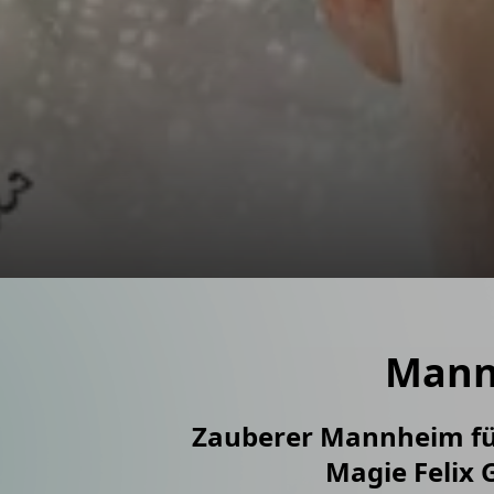
Moderation
Bestes Infotainment für Ihr
Mentalshow
Felix lässt die Kraft der Ge
Zauberworkshops
Zauberworkshop für Mitarb
Mann
Zauberer Mannheim für 
Magie Felix 