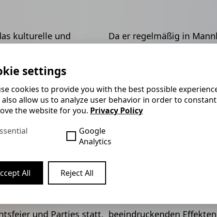
as kulturelle und
Da er regelmäßig in Mannh
Rhein-Neckar und liegt
Veranstaltungslocations 
ttemberg, Rheinland-Pfalz
Lindbergh, Marriot und Ros
kie settings
kennt er die Vor- und Nach
se cookies to provide you with the best possible experienc
wenn Sie Ihre Firmenfeier
altheater Mannheim, der
 also allow us to analyze user behavior in order to constant
Landesgartenschau ist Fel
ove the website for you.
Privacy Policy
-Museen und dem
in Mannheim auf der Buga
bedeutender Theater- und
ssential
Google
Württemberg und eine
Ob auf Firmenfeiern, Gebu
Analytics
h zu einem wichtigen
Zauberer Felix Gauger is
4 ist Mannheim UNESCO
Attraktion.
ccept All
Reject All
at Mannheim zudem eine
Entdecken Sie die Magie v
rend der Wintermonate.
sich von Kartenkunststück
tsfeier und Parties statt,
beeindruckenden Effekten